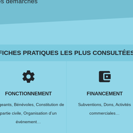
es démarches
FICHES PRATIQUES LES PLUS CONSULTÉE
settings
account_balance_wallet
FONCTIONNEMENT
FINANCEMENT
igeants,
Bénévoles,
Constitution de
Subventions,
Dons,
Activités
partie civile,
Organisation d’un
commerciales…
événement…