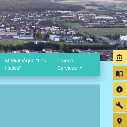
account_balance
Médiathèque "Les
France
Halles"
Services
import_contacts
info
build
room