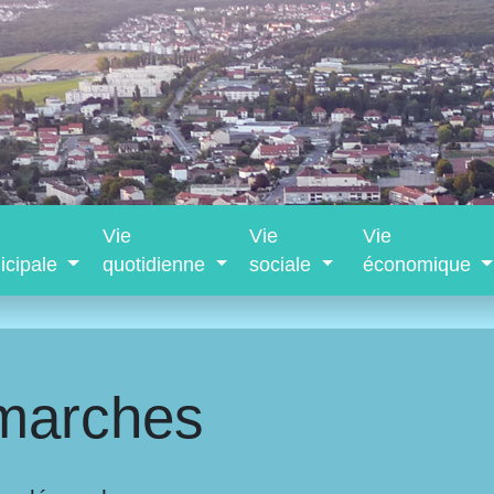
Vie
Vie
Vie
icipale
quotidienne
sociale
économique
marches