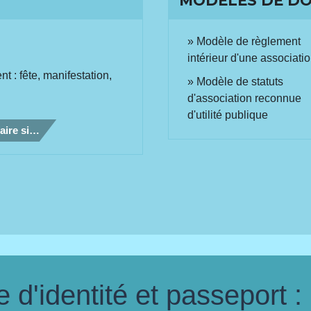
MODÈLES DE D
Modèle de règlement
intérieur d'une associati
 : fête, manifestation,
Modèle de statuts
d'association reconnue
d'utilité publique
aire si…
d'identité et passeport :