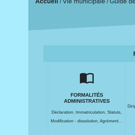
Accueil
Vie municipale
Guide d
/
/
import_contacts
FORMALITÉS
ADMINISTRATIVES
Dir
Déclaration,
Immatriculation,
Statuts,
Modification - dissolution,
Agrément…