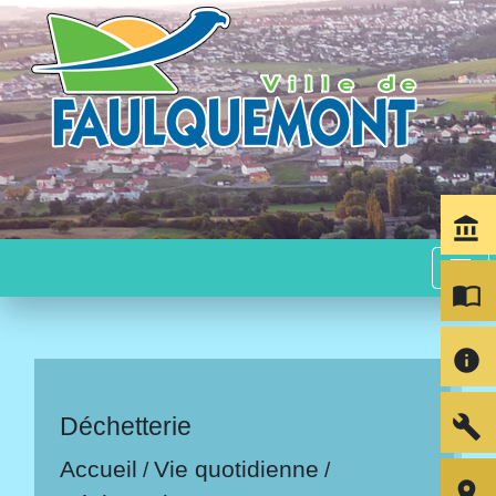
account_balance
menu
import_contacts
info
build
Déchetterie
Accueil
Vie quotidienne
/
/
room