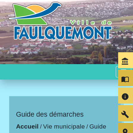
account_balance
menu
import_contacts
info
build
Guide des démarches
Accueil
Vie municipale
Guide
/
/
room