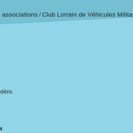
 associations
Club Lorrain de Véhicules Milita
/
déric
s