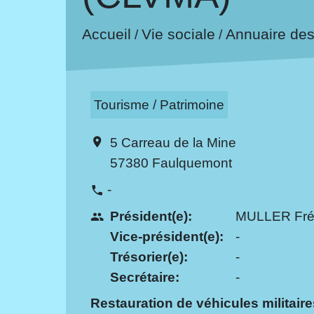
Vie sociale
Annuaire des
Accueil
/
/
Tourisme / Patrimoine
5 Carreau de la Mine
location_on
57380 Faulquemont
-
phone
Président(e):
MULLER Fré
people
Vice-président(e):
-
Trésorier(e):
-
Secrétaire:
-
Restauration de véhicules militaire