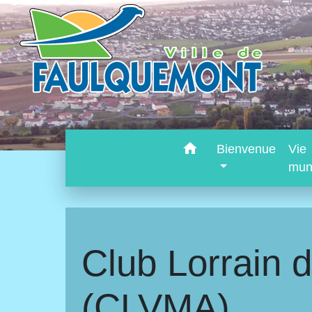
home
Bienvenue
Vie
mun
Club Lorrain d
(CLVMA)