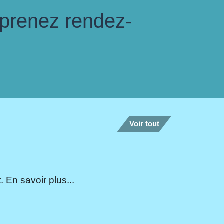
 prenez rendez-
Voir tout
 En savoir plus...