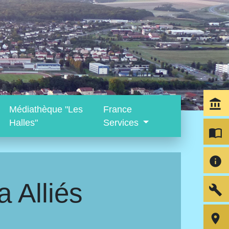
account_balance
Médiathèque "Les
France
Halles"
Services
import_contacts
info
a Alliés
build
room