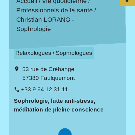
Accueil
Vie quotidienne
/
/
Professionnels de la santé
/
Christian LORANG -
Sophrologie
Relaxologues / Sophrologues
53 rue de Créhange
location_on
57380 Faulquemont
+33 9 64 12 31 11
phone
Sophrologie, lutte anti-stress,
méditation de pleine conscience