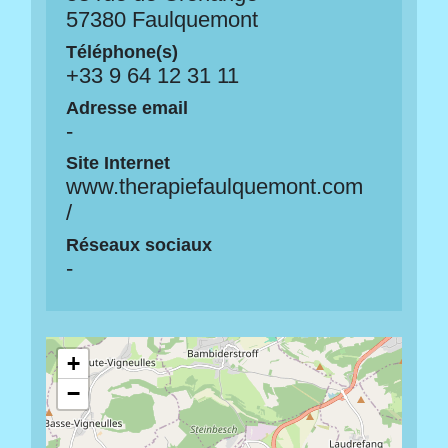
57380 Faulquemont
Téléphone(s)
+33 9 64 12 31 11
Adresse email
-
Site Internet
www.therapiefaulquemont.com
/
Réseaux sociaux
-
+
−