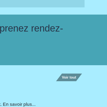
 prenez rendez-
Voir tout
 En savoir plus...