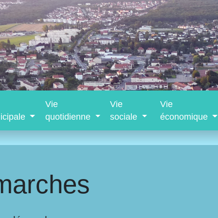
Vie
Vie
Vie
icipale
quotidienne
sociale
économique
marches