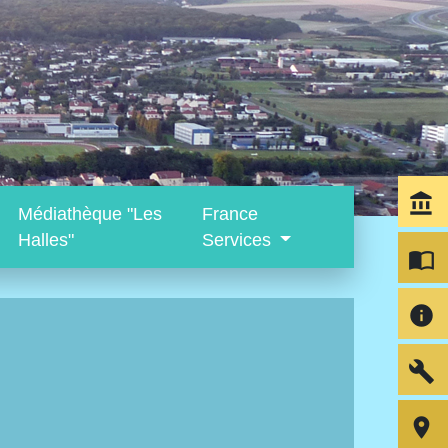
account_balance
Médiathèque "Les
France
Halles"
Services
import_contacts
info
build
room