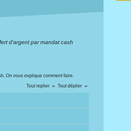
fert d'argent par mandat cash
ash. On vous explique comment faire.
keyboard_arrow_up
keyboard_arrow_down
Tout replier
Tout déplier