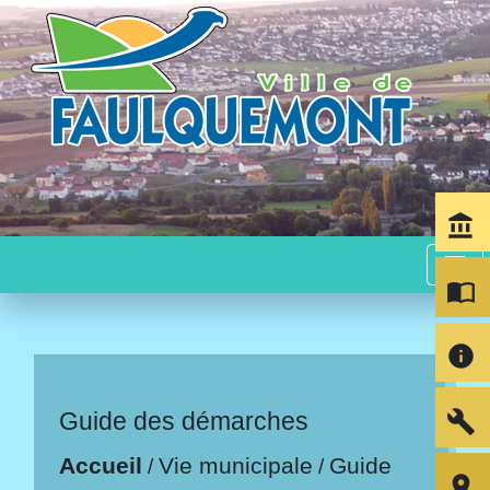
account_balance
menu
import_contacts
info
build
Guide des démarches
Accueil
Vie municipale
Guide
/
/
room