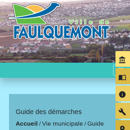
account_balance
menu
import_contacts
info
build
Guide des démarches
Accueil
Vie municipale
Guide
/
/
room