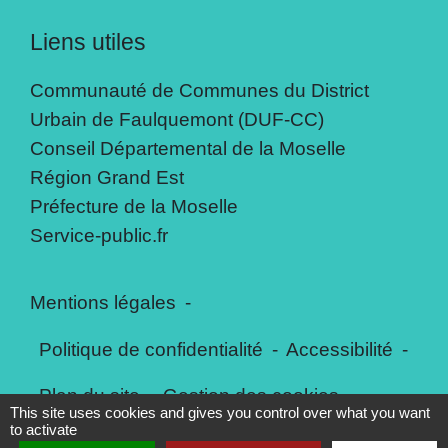
Liens utiles
Communauté de Communes du District
Urbain de Faulquemont (DUF-CC)
Conseil Départemental de la Moselle
Région Grand Est
Préfecture de la Moselle
Service-public.fr
Mentions légales
-
Politique de confidentialité
-
Accessibilité
-
Plan du site
-
Gestion des cookies
This site uses cookies and gives you control over what you want
to activate