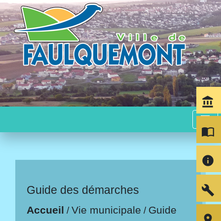
account_balance
menu
import_contacts
info
build
Guide des démarches
Accueil
Vie municipale
Guide
/
/
room