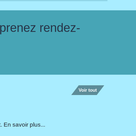
 prenez rendez-
Voir tout
 En savoir plus...