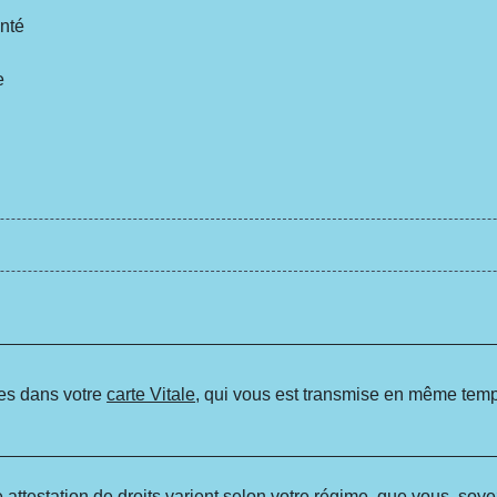
anté
e
ues dans votre
carte Vitale
, qui vous est transmise en même temps
 attestation de droits varient selon votre régime, que vous soy