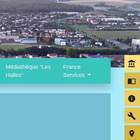
account_balance
Médiathèque "Les
France
Halles"
Services
import_contacts
info
build
room