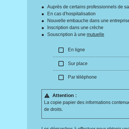
Auprès de certains professionnels de s
En cas d'hospitalisation
Nouvelle embauche dans une entrepris
Inscription dans une crèche
Souscription à une
mutuelle
check_box_outline_blank
En ligne
check_box_outline_blank
Sur place
check_box_outline_blank
Par téléphone
Attention :
warning
La copie papier des informations conten
de droits.
Les démarches à effectuer pour obtenir une