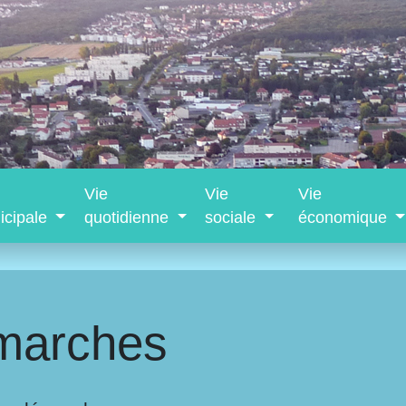
Vie
Vie
Vie
icipale
quotidienne
sociale
économique
marches