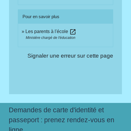
Pour en savoir plus
open_in_new
Les parents à l'école
Ministère chargé de l'éducation
Signaler une erreur sur cette page
Demandes de carte d'identité et
passeport : prenez rendez-vous en
ligne