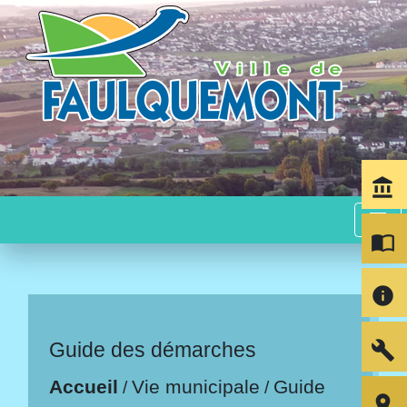
account_balance
menu
import_contacts
info
build
Guide des démarches
Accueil
Vie municipale
Guide
/
/
room