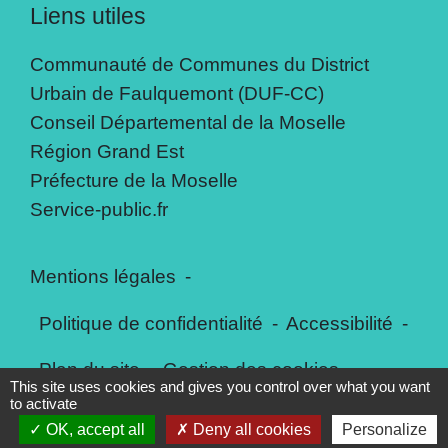
Liens utiles
Communauté de Communes du District
Urbain de Faulquemont (DUF-CC)
Conseil Départemental de la Moselle
Région Grand Est
Préfecture de la Moselle
Service-public.fr
Mentions légales
-
Politique de confidentialité
-
Accessibilité
-
Plan du site
-
Gestion des cookies
This site uses cookies and gives you control over what you want
to activate
OK, accept all
Deny all cookies
Personalize
Site créé en partenariat avec Réseau des Communes