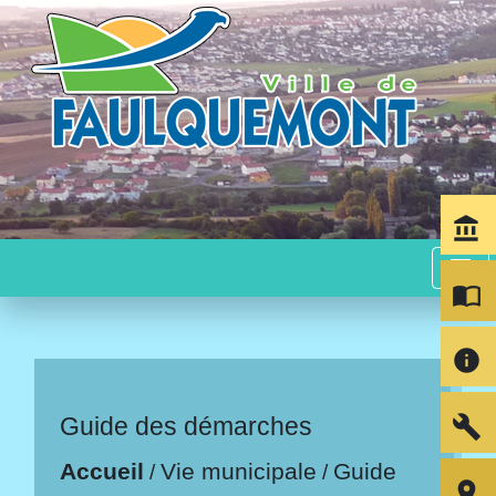
account_balance
menu
import_contacts
info
build
Guide des démarches
Accueil
Vie municipale
Guide
/
/
room