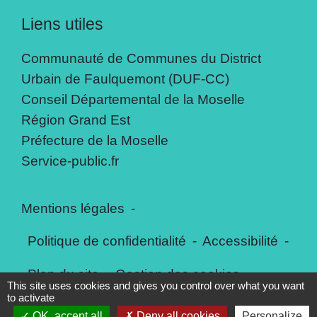
Liens utiles
Communauté de Communes du District
Urbain de Faulquemont (DUF-CC)
Conseil Départemental de la Moselle
Région Grand Est
Préfecture de la Moselle
Service-public.fr
Mentions légales
-
Politique de confidentialité
-
Accessibilité
-
Plan du site
-
Gestion des cookies
This site uses cookies and gives you control over what you want
to activate
OK, accept all
Deny all cookies
Personalize