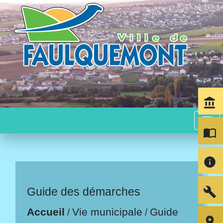
account_balance
menu
import_contacts
info
build
Guide des démarches
Accueil
Vie municipale
Guide
/
/
room