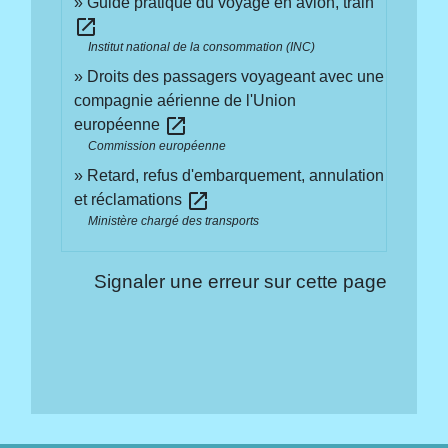
Guide pratique du voyage en avion, train
open_in_new
Institut national de la consommation (INC)
Droits des passagers voyageant avec une
compagnie aérienne de l'Union
open_in_new
européenne
Commission européenne
Retard, refus d'embarquement, annulation
open_in_new
et réclamations
Ministère chargé des transports
Signaler une erreur sur cette page