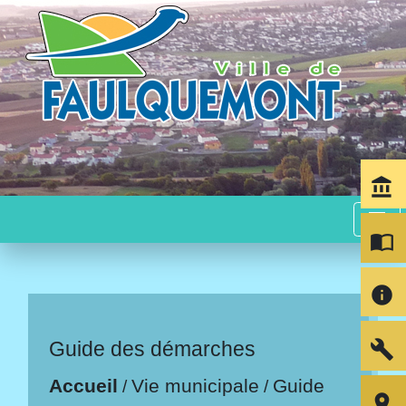
account_balance
menu
import_contacts
info
build
Guide des démarches
Accueil
Vie municipale
Guide
/
/
room