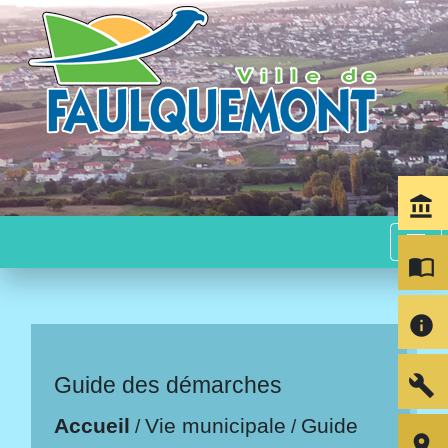
account_balance
menu
import_contacts
info
build
Guide des démarches
Accueil
Vie municipale
Guide
/
/
room