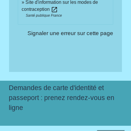
Site d'information sur les modes de
open_in_new
contraception
Santé publique France
Signaler une erreur sur cette page
Demandes de carte d'identité et
passeport : prenez rendez-vous en
ligne