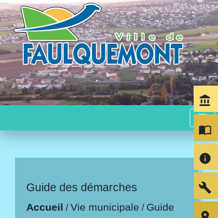
account_balance
menu
import_contacts
info
build
Guide des démarches
Accueil
Vie municipale
Guide
/
/
room