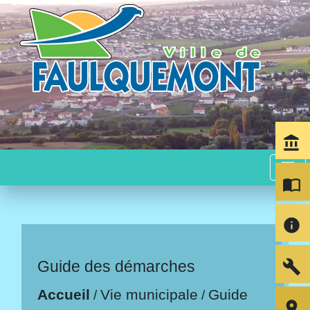
account_balance
menu
import_contacts
info
build
Guide des démarches
Accueil
Vie municipale
Guide
/
/
room