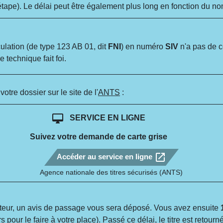
e étape). Le délai peut être également plus long en fonction du
ulation (de type 123 AB 01, dit
FNI
) en numéro
SIV
n'a pas de c
 technique fait foi.
tre dossier sur le site de l'
ANTS
:
desktop_mac
SERVICE EN LIGNE
Suivez votre demande de carte grise
open_in_new
Accéder au service en ligne
Agence nationale des titres sécurisés (ANTS)
cteur, un avis de passage vous sera déposé. Vous avez ensuite
 pour le faire à votre place). Passé ce délai, le titre est retour