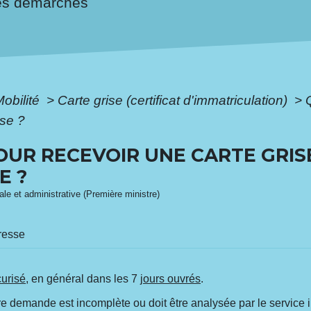
es démarches
Mobilité
>
Carte grise (certificat d'immatriculation)
>
sse ?
POUR RECEVOIR UNE CARTE GRIS
E ?
gale et administrative (Première ministre)
resse
curisé
, en général dans les 7
jours ouvrés
.
tre demande est incomplète ou doit être analysée par le service in