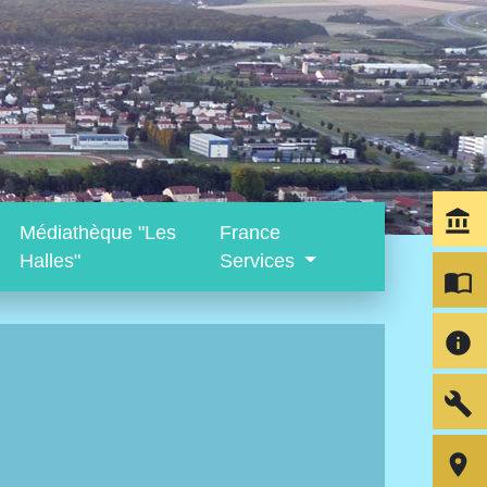
account_balance
Médiathèque "Les
France
Halles"
Services
import_contacts
info
build
room