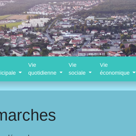
Vie
Vie
Vie
icipale
quotidienne
sociale
économique
marches