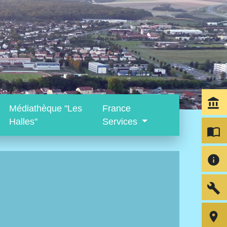
account_balance
Médiathèque "Les
France
Halles"
Services
import_contacts
info
build
room