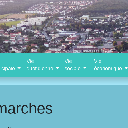
Vie
Vie
Vie
icipale
quotidienne
sociale
économique
marches