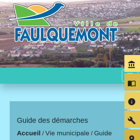
account_balance
menu
import_contacts
info
build
Guide des démarches
Accueil
Vie municipale
Guide
/
/
room