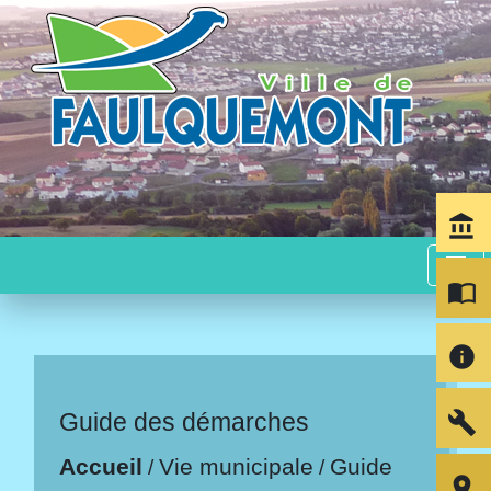
account_balance
menu
import_contacts
info
build
Guide des démarches
Accueil
Vie municipale
Guide
/
/
room