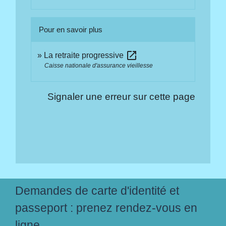
Pour en savoir plus
open_in_new
La retraite progressive
Caisse nationale d'assurance vieillesse
Signaler une erreur sur cette page
Demandes de carte d'identité et
passeport : prenez rendez-vous en
ligne