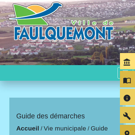
account_balance
menu
import_contacts
info
build
Guide des démarches
Accueil
Vie municipale
Guide
/
/
room