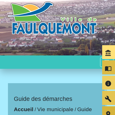
account_balance
menu
import_contacts
info
build
Guide des démarches
Accueil
Vie municipale
Guide
/
/
room