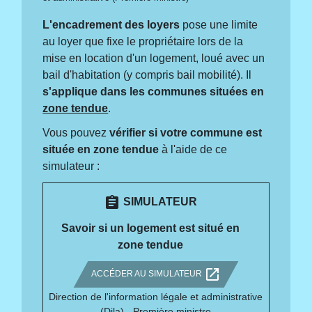
L'encadrement des loyers
pose une limite
au loyer que fixe le propriétaire lors de la
mise en location d'un logement, loué avec un
bail d'habitation (y compris bail mobilité). Il
s'applique dans les communes situées en
zone tendue
.
Vous pouvez
vérifier si votre commune est
située en zone tendue
à l'aide de ce
simulateur :
assignment
SIMULATEUR
Savoir si un logement est situé en
zone tendue
open_in_new
ACCÉDER AU SIMULATEUR
Direction de l'information légale et administrative
(Dila) - Première ministre