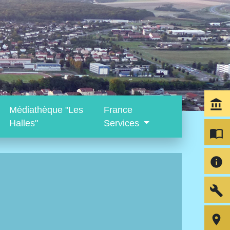
account_balance
Médiathèque "Les
France
Halles"
Services
import_contacts
info
build
room