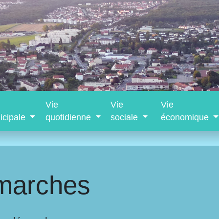
Vie
Vie
Vie
icipale
quotidienne
sociale
économique
marches