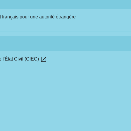
 français pour une autorité étrangère
open_in_new
 l'État Civil (CIEC)