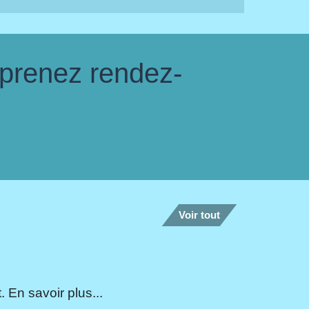
 prenez rendez-
Voir tout
 En savoir plus...