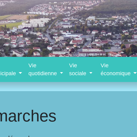
Vie
Vie
Vie
icipale
quotidienne
sociale
économique
marches