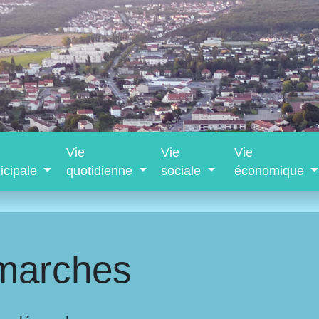
Vie
Vie
Vie
icipale
quotidienne
sociale
économique
marches