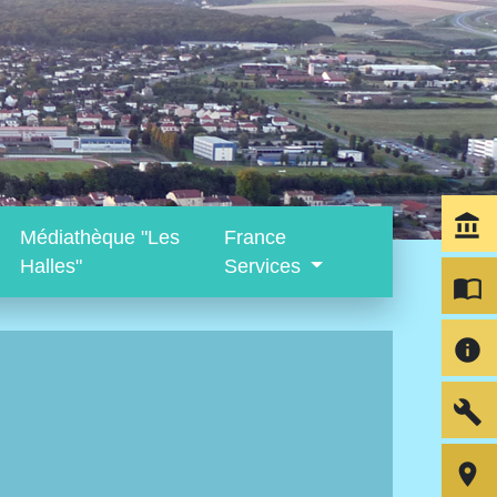
account_balance
Médiathèque "Les
France
Halles"
Services
import_contacts
info
build
room