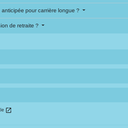
anticipée pour carrière longue ?
ion de retraite ?
open_in_new
ale