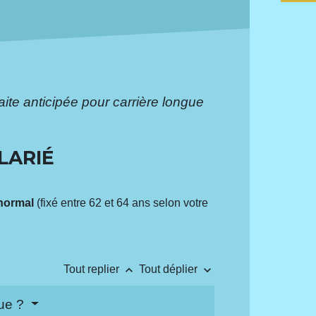
aite anticipée pour carrière longue
LARIÉ
normal
(fixé entre 62 et 64 ans selon votre
keyboard_arrow_up
keyboard_arrow_down
Tout replier
Tout déplier
gue ?