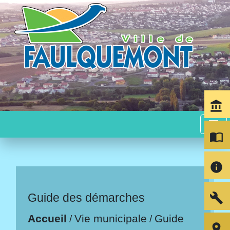
account_balance
menu
import_contacts
info
build
Guide des démarches
Accueil
Vie municipale
Guide
/
/
room