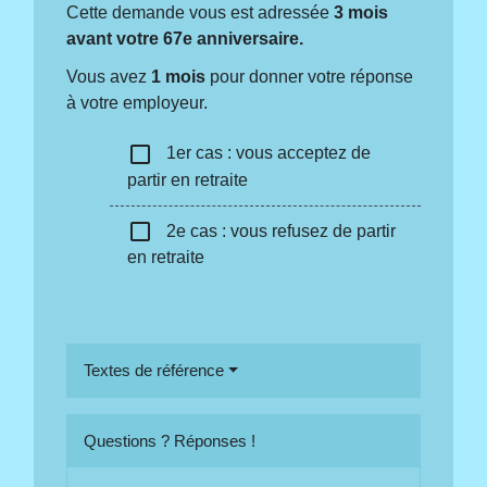
Cette demande vous est adressée
3 mois
avant votre 67
e
anniversaire.
Vous avez
1 mois
pour donner votre réponse
à votre employeur.
check_box_outline_blank
1er cas : vous acceptez de
partir en retraite
check_box_outline_blank
2e cas : vous refusez de partir
en retraite
Textes de référence
Questions ? Réponses !