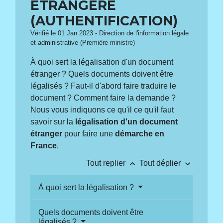
ÉTRANGÈRE
(AUTHENTIFICATION)
Vérifié le 01 Jan 2023 - Direction de l'information légale
et administrative (Première ministre)
À quoi sert la légalisation d'un document
étranger ? Quels documents doivent être
légalisés ? Faut-il d'abord faire traduire le
document ? Comment faire la demande ?
Nous vous indiquons ce qu'il ce qu'il faut
savoir sur la
légalisation d'un document
étranger
pour faire une
démarche en
France
.
keyboard_arrow_up
keyboard_arrow_down
Tout replier
Tout déplier
À quoi sert la légalisation ?
Quels documents doivent être
légalisés ?