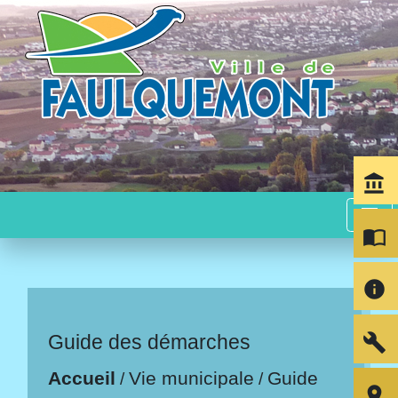
account_balance
menu
import_contacts
info
build
Guide des démarches
Accueil
Vie municipale
Guide
/
/
room