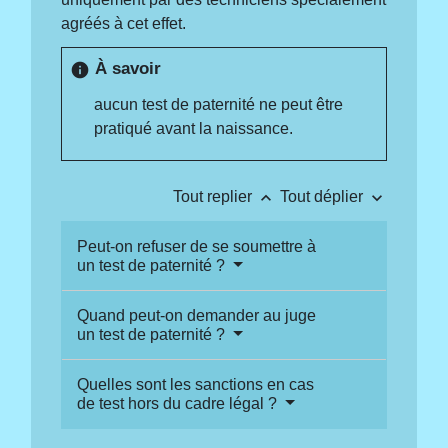
agréés à cet effet.
À savoir
info
aucun test de paternité ne peut être
pratiqué avant la naissance.
keyboard_arrow_up
keyboard_arrow_down
Tout replier
Tout déplier
Peut-on refuser de se soumettre à
un test de paternité ?
Quand peut-on demander au juge
un test de paternité ?
Quelles sont les sanctions en cas
de test hors du cadre légal ?