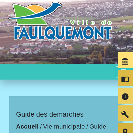
account_balance
menu
import_contacts
info
build
Guide des démarches
Accueil
Vie municipale
Guide
/
/
room