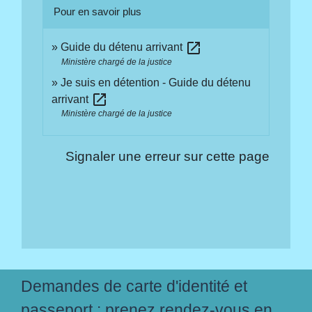
Pour en savoir plus
open_in_new
Guide du détenu arrivant
Ministère chargé de la justice
Je suis en détention - Guide du détenu
open_in_new
arrivant
Ministère chargé de la justice
Signaler une erreur sur cette page
Demandes de carte d'identité et
passeport : prenez rendez-vous en