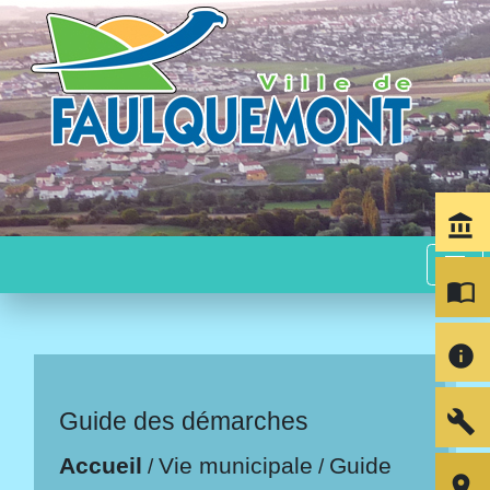
account_balance
menu
import_contacts
info
build
Guide des démarches
Accueil
Vie municipale
Guide
/
/
room