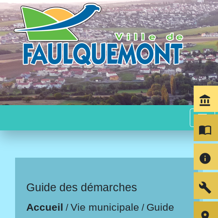
account_balance
menu
import_contacts
info
build
Guide des démarches
Accueil
Vie municipale
Guide
/
/
room