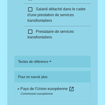
check_box_outline_blank
Salarié détaché dans le cadre
d'une prestation de services
transfrontaliers
check_box_outline_blank
Prestataire de services
transfrontaliers
Textes de référence
Pour en savoir plus
open_in_new
Pays de l'Union européenne
Commission européenne