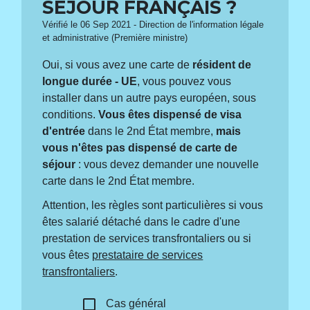
SÉJOUR FRANÇAIS ?
Vérifié le 06 Sep 2021 - Direction de l'information légale
et administrative (Première ministre)
Oui, si vous avez une carte de
résident de
longue durée - UE
, vous pouvez vous
installer dans un autre pays européen, sous
conditions.
Vous êtes dispensé de visa
d'entrée
dans le 2
nd
État membre,
mais
vous n'êtes pas dispensé de carte de
séjour
: vous devez demander une nouvelle
carte dans le 2
nd
État membre.
Attention, les règles sont particulières si vous
êtes salarié détaché dans le cadre d'une
prestation de services transfrontaliers ou si
vous êtes
prestataire de services
transfrontaliers
.
check_box_outline_blank
Cas général