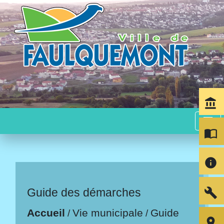
account_balance
menu
import_contacts
info
build
Guide des démarches
Accueil
Vie municipale
Guide
/
/
room