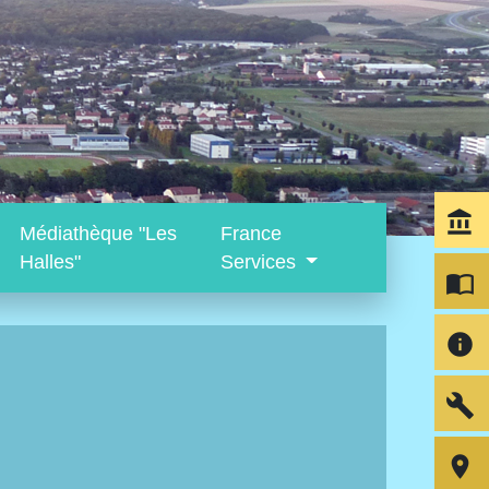
account_balance
Médiathèque "Les
France
Halles"
Services
import_contacts
info
build
room