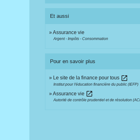
Et aussi
Assurance vie
Argent - Impôts - Consommation
Pour en savoir plus
open_in_new
Le site de la finance pour tous
Institut pour l'éducation financière du public (IEFP)
open_in_new
Assurance vie
Autorité de contrôle prudentiel et de résolution (A