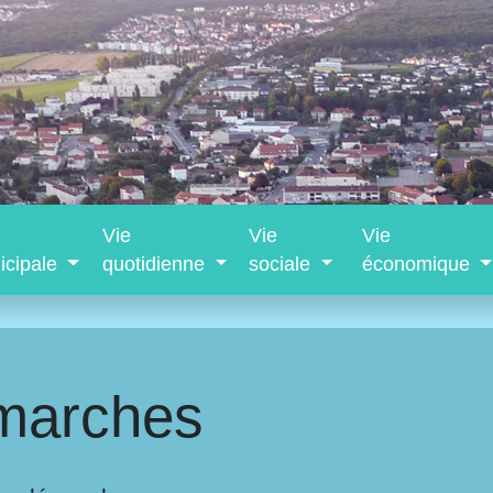
Vie
Vie
Vie
icipale
quotidienne
sociale
économique
marches