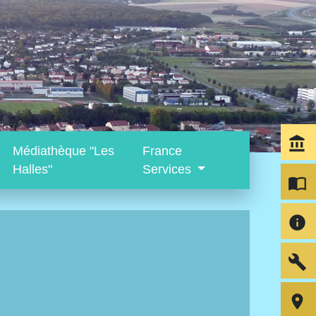
account_balance
Médiathèque "Les
France
Halles"
Services
import_contacts
info
build
room