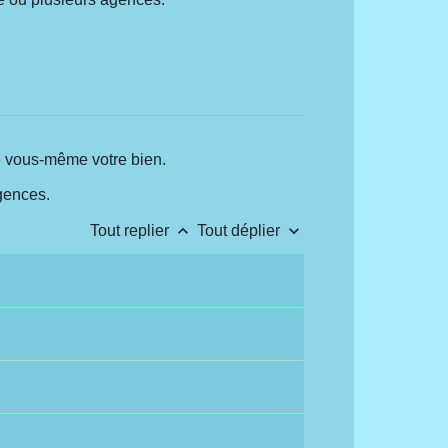
re vous-même votre bien.
gences.
keyboard_arrow_up
keyboard_arrow_down
Tout replier
Tout déplier