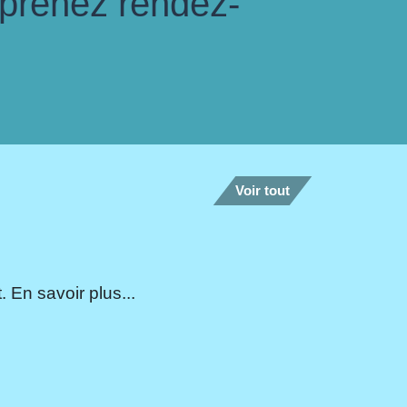
 prenez rendez-
Voir tout
 En savoir plus...