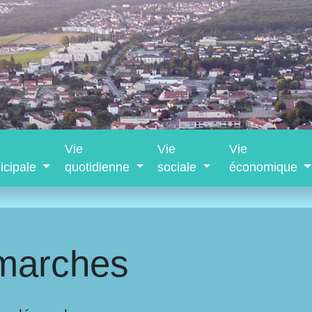
Vie
Vie
Vie
icipale
quotidienne
sociale
économique
marches