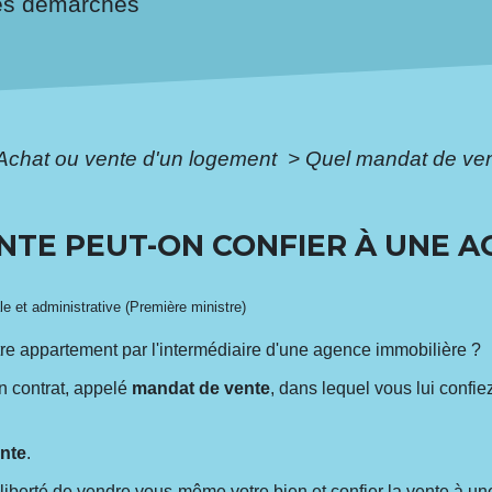
es démarches
Achat ou vente d'un logement
>
Quel mandat de ven
NTE PEUT-ON CONFIER À UNE 
ale et administrative (Première ministre)
re appartement par l'intermédiaire d'une agence immobilière ?
n contrat, appelé
mandat de vente
, dans lequel vous lui confie
nte
.
 liberté de vendre vous-même votre bien et confier la vente à u