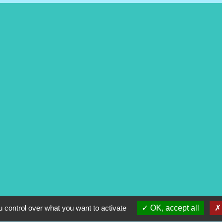
ntialité
-
Accessibilité
-
Plan du site
-
Gestion des
 control over what you want to activate
OK, accept all