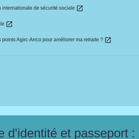
open_in_new
 internationale de sécurité sociale
open_in_new
ale
open_in_new
 points Agirc-Arrco pour améliorer ma retraite ?
d'identité et passeport :