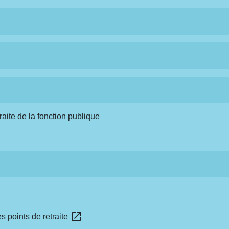
aite de la fonction publique
open_in_new
s points de retraite