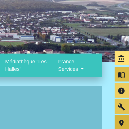
account_balance
Médiathèque "Les
France
Halles"
Services
import_contacts
info
build
room