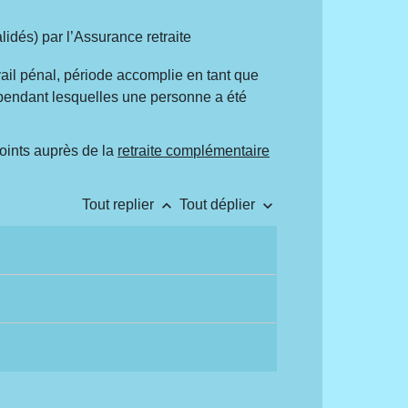
idés) par l’Assurance retraite
vail pénal, période accomplie en tant que
 pendant lesquelles une personne a été
points auprès de la
retraite complémentaire
keyboard_arrow_up
keyboard_arrow_down
Tout replier
Tout déplier