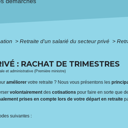
es démarches
mation
>
Retraite d'un salarié du secteur privé
>
Retr
RIVÉ : RACHAT DE TRIMESTRES
gale et administrative (Première ministre)
our
améliorer
votre retraite ? Nous vous présentons les
princip
erser
volontairement
des
cotisations
pour faire en sorte que 
nalement prises en compte lors de votre départ en retraite
pa
odes suivantes :