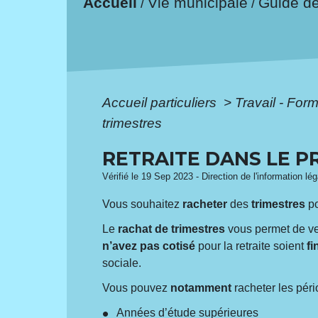
Accueil
Vie municipale
Guide d
/
/
Accueil particuliers
>
Travail - For
trimestres
RETRAITE DANS LE P
Vérifié le 19 Sep 2023 - Direction de l'information lé
Vous souhaitez
racheter
des
trimestres
p
Le
rachat de trimestres
vous permet de v
n’avez pas cotisé
pour la retraite soient
fi
sociale.
Vous pouvez
notamment
racheter les péri
Années d’étude supérieures