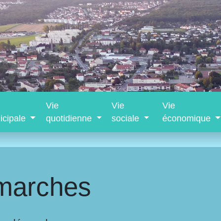
Vie
Vie
Vie
icipale
quotidienne
sociale
économique
marches