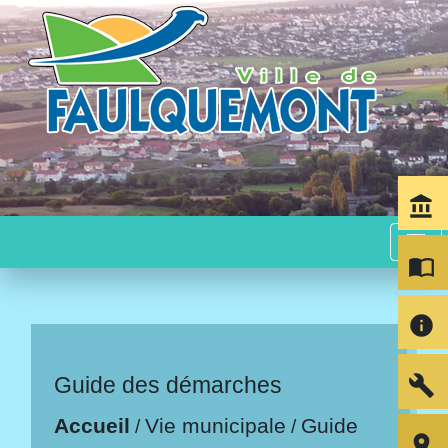
account_balance
menu
import_contacts
info
build
Guide des démarches
Accueil
Vie municipale
Guide
/
/
room