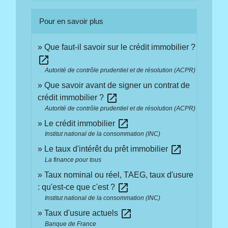
Pour en savoir plus
Que faut-il savoir sur le crédit immobilier ?
open_in_new
Autorité de contrôle prudentiel et de résolution (ACPR)
Que savoir avant de signer un contrat de
open_in_new
crédit immobilier ?
Autorité de contrôle prudentiel et de résolution (ACPR)
open_in_new
Le crédit immobilier
Institut national de la consommation (INC)
open_in_new
Le taux d'intérêt du prêt immobilier
La finance pour tous
Taux nominal ou réel, TAEG, taux d'usure
open_in_new
: qu'est-ce que c'est ?
Institut national de la consommation (INC)
open_in_new
Taux d'usure actuels
Banque de France