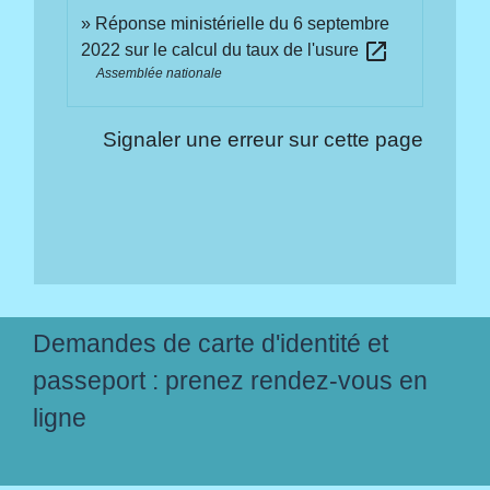
Réponse ministérielle du 6 septembre
open_in_new
2022 sur le calcul du taux de l'usure
Assemblée nationale
Signaler une erreur sur cette page
Demandes de carte d'identité et
passeport : prenez rendez-vous en
ligne