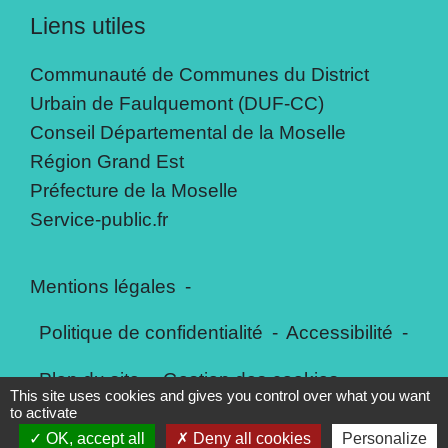
Liens utiles
Communauté de Communes du District
Urbain de Faulquemont (DUF-CC)
Conseil Départemental de la Moselle
Région Grand Est
Préfecture de la Moselle
Service-public.fr
Mentions légales
-
Politique de confidentialité
-
Accessibilité
-
Plan du site
-
Gestion des cookies
This site uses cookies and gives you control over what you want
to activate
OK, accept all
Deny all cookies
Personalize
Site créé en partenariat avec Réseau des Communes