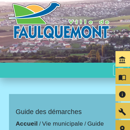
account_balance
menu
import_contacts
info
build
Guide des démarches
Accueil
Vie municipale
Guide
/
/
room