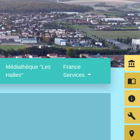
account_balance
Médiathèque "Les
France
Halles"
Services
import_contacts
info
build
room