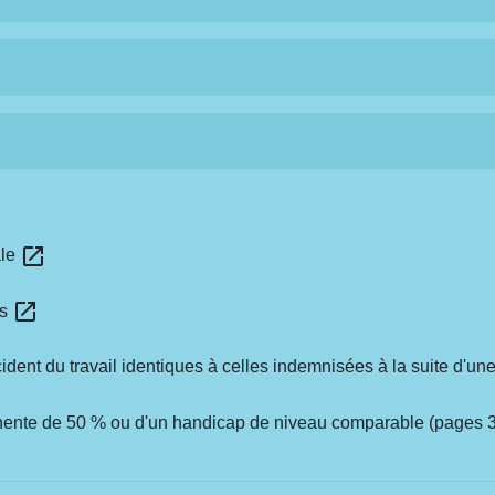
open_in_new
ale
open_in_new
es
ident du travail identiques à celles indemnisées à la suite d'u
manente de 50 % ou d'un handicap de niveau comparable (pages 