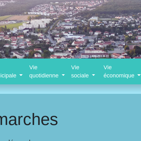
Vie
Vie
Vie
icipale
quotidienne
sociale
économique
marches