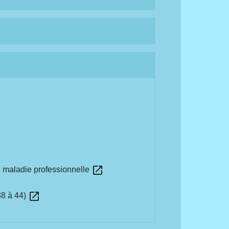
open_in_new
ne maladie professionnelle
open_in_new
38 à 44)