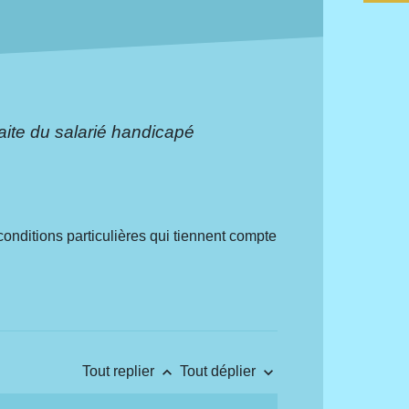
aite du salarié handicapé
 conditions particulières qui tiennent compte
keyboard_arrow_up
keyboard_arrow_down
Tout replier
Tout déplier