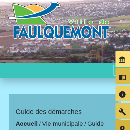
account_balance
menu
import_contacts
info
build
Guide des démarches
Accueil
Vie municipale
Guide
/
/
room