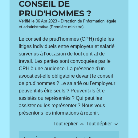
CONSEIL DE
PRUD'HOMMES ?
Vérifié le 06 Apr 2023 - Direction de l'information légale
et administrative (Première ministre)
Le conseil de prud'hommes (CPH) règle les
litiges individuels entre employeur et salarié
survenus à l'occasion de tout contrat de
travail. Les parties sont convoquées par le
CPH à une audience. La présence d'un
avocat est-elle obligatoire devant le conseil
de prud'hommes ? Le salarié ou l'employeur
peuvent-ils être seuls ? Peuvent-ils être
assistés ou représentés ? Qui peut les
assister ou les représenter ? Nous vous
présentons les informations à retenir.
keyboard_arrow_up
keyboard_arrow_down
Tout replier
Tout déplier