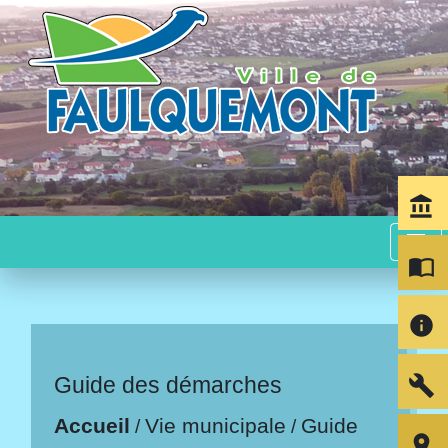
account_balance
menu
import_contacts
info
build
Guide des démarches
Accueil
Vie municipale
Guide
/
/
room