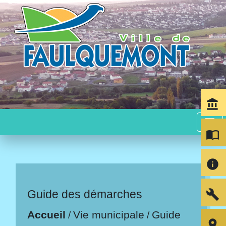
account_balance
menu
import_contacts
info
build
Guide des démarches
Accueil
Vie municipale
Guide
/
/
room