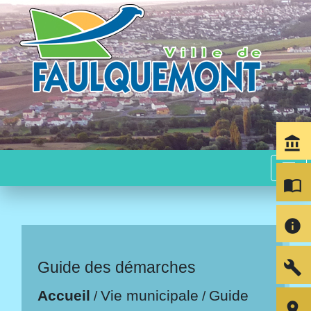
account_balance
menu
import_contacts
info
build
Guide des démarches
Accueil
Vie municipale
Guide
/
/
room