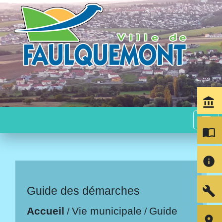
account_balance
menu
import_contacts
info
build
Guide des démarches
Accueil
Vie municipale
Guide
/
/
room