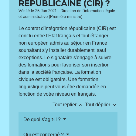
RÉPUBLICAINE (CIR) ?
Vérifié le 25 Jun 2021 - Direction de l'information légale
et administrative (Première ministre)
Le contrat d'intégration républicaine (CIR) est
conclu entre l'État français et tout étranger
non européen admis au séjour en France
souhaitant s'y installer durablement, sauf
exceptions. Le signataire s'engage à suivre
des formations pour favoriser son insertion
dans la société française. La formation
civique est obligatoire. Une formation
linguistique peut vous être demandée en
fonction de votre niveau en français.
keyboard_arrow_up
keyboard_arrow_down
Tout replier
Tout déplier
De quoi s'agit-il ?
Qui est concerné ?