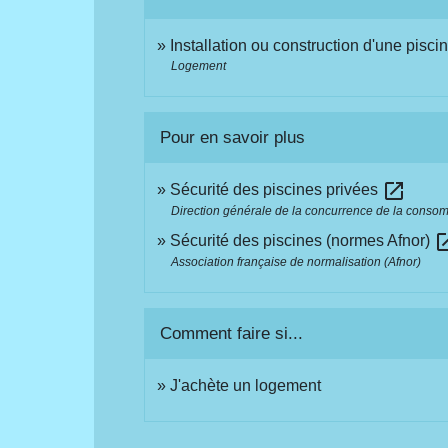
Installation ou construction d'une pisci
Logement
Pour en savoir plus
open_in_new
Sécurité des piscines privées
Direction générale de la concurrence de la conso
open_i
Sécurité des piscines (normes Afnor)
Association française de normalisation (Afnor)
Comment faire si...
J'achète un logement