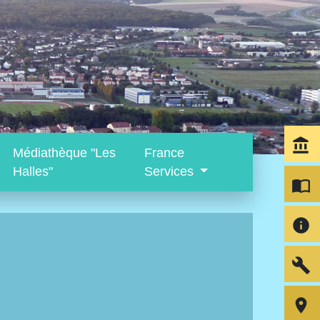
account_balance
Médiathèque "Les
France
Halles"
Services
import_contacts
info
build
room