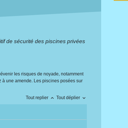
tif de sécurité des piscines privées
 prévenir les risques de noyade, notamment
ez à une amende. Les piscines posées sur
keyboard_arrow_up
keyboard_arrow_down
Tout replier
Tout déplier