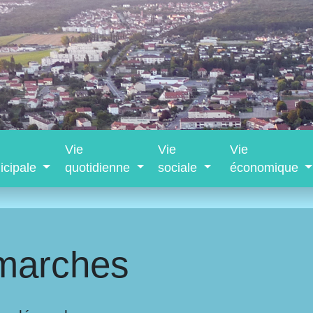
Vie
Vie
Vie
icipale
quotidienne
sociale
économique
marches