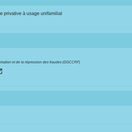
ne privative à usage unifamilial
mmation et de la répression des fraudes (DGCCRF)
n_new