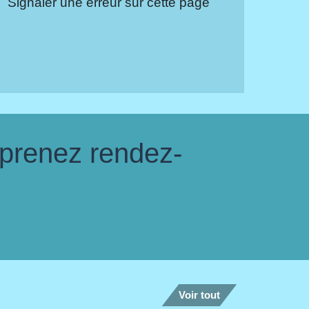
Signaler une erreur sur cette page
 prenez rendez-
Voir tout