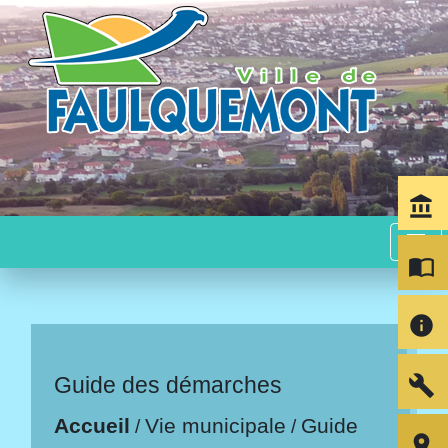
account_balance
menu
import_contacts
info
build
Guide des démarches
Accueil
Vie municipale
Guide
/
/
room