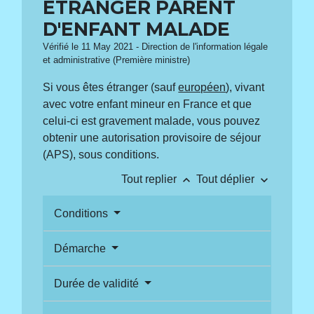
ÉTRANGER PARENT
D'ENFANT MALADE
Vérifié le 11 May 2021 - Direction de l'information légale
et administrative (Première ministre)
Si vous êtes étranger (sauf
européen
), vivant
avec votre enfant mineur en France et que
celui-ci est gravement malade, vous pouvez
obtenir une autorisation provisoire de séjour
(APS), sous conditions.
keyboard_arrow_up
keyboard_arrow_down
Tout replier
Tout déplier
Conditions
Démarche
Durée de validité