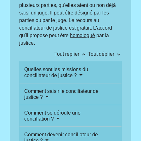
plusieurs parties, qu'elles aient ou non déjà
saisi un juge. Il peut être désigné par les
parties ou par le juge. Le recours au
conciliateur de justice est gratuit. L'accord
qu'il propose peut être
homologué
par la
justice.
keyboard_arrow_up
keyboard_arrow_down
Tout replier
Tout déplier
Quelles sont les missions du
conciliateur de justice ?
Comment saisir le conciliateur de
justice ?
Comment se déroule une
conciliation ?
Comment devenir conciliateur de
justice ?