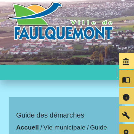
account_balance
menu
import_contacts
info
build
Guide des démarches
Accueil
Vie municipale
Guide
/
/
room