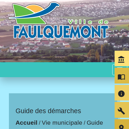
account_balance
menu
import_contacts
info
build
Guide des démarches
Accueil
Vie municipale
Guide
/
/
room