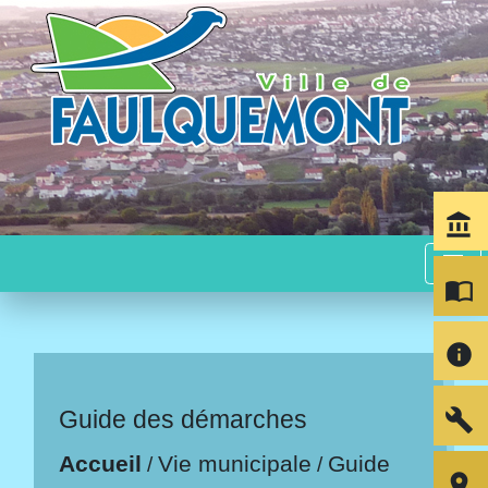
account_balance
menu
import_contacts
info
build
Guide des démarches
Accueil
Vie municipale
Guide
/
/
room