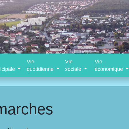
Vie
Vie
Vie
icipale
quotidienne
sociale
économique
marches