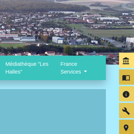
account_balance
Médiathèque "Les
France
Halles"
Services
import_contacts
info
build
room